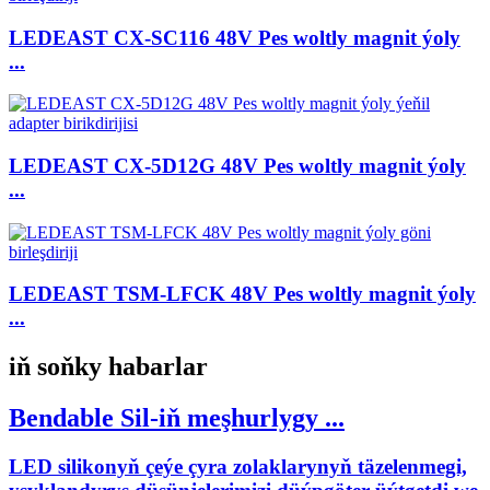
LEDEAST CX-SC116 48V Pes woltly magnit ýoly
...
LEDEAST CX-5D12G 48V Pes woltly magnit ýoly
...
LEDEAST TSM-LFCK 48V Pes woltly magnit ýoly
...
iň soňky habarlar
Bendable Sil-iň meşhurlygy ...
LED silikonyň çeýe çyra zolaklarynyň täzelenmegi,