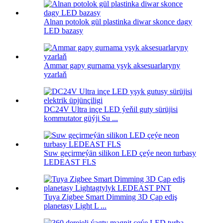
Alnan potolok gül plastinka diwar skonce dagy
LED bazasy
Ammar gapy gurnama yşyk aksesuarlaryny
yzarlaň
DC24V Ultra inçe LED ýeňil guty sürüjisi
kommutator güýji Su ...
Suw geçirmeýän silikon LED çeýe neon turbasy
LEDEAST FLS
Tuya Zigbee Smart Dimming 3D Çap ediş
planetasy Light L ...