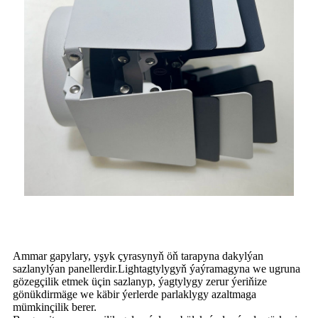
Ammar gapylary, yşyk çyrasynyň öň tarapyna dakylýan
sazlanylýan panellerdir.Lightagtylygyň ýaýramagyna we ugruna
gözegçilik etmek üçin sazlanyp, ýagtylygy zerur ýeriňize
gönükdirmäge we käbir ýerlerde parlaklygy azaltmaga
mümkinçilik berer.