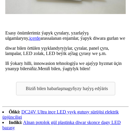
Esasy önümlerimiz ýapyk çyralary, yzarlaýyş
ulgamlaryny,
içerde
arassalanan enjamlar, ýapyk diwara gurlan we
diwar bilen örtülen yşyklandyryjylar, çyralar, panel çyra,
lampalar, LED zolak, LED beýik aýlag çyrasy we ş.m.
Iň ýokary hilli, innowasion tehnologiýa we ajaýyp hyzmat üçin
ynanyp bilersiňiz.Meniň bilen, ýagtylyk bilen!
Biziň bilen habarlaşmagyňyzy haýyş edýäris
Öňki:
DC24V Ultra inçe LED yşyk gutusy sürüjisi elektrik
üpjünçiligi
Indiki:
Alnan potolok gül plastinka diwar skonce dagy LED
bazasy