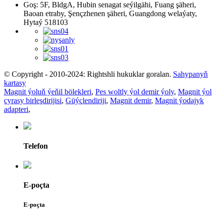
Goş: 5F, BldgA, Hubin senagat seýilgähi, Fuang şäheri,
Baoan etraby, Şençzhenen şäheri, Guangdong welaýaty,
Hytaý 518103
© Copyright - 2010-2024: Rightshli hukuklar goralan.
Sahypanyň
kartasy
Magnit ýoluň ýeňil bölekleri
,
Pes woltly ýol demir ýoly
,
Magnit ýol
çyrasy birleşdirijisi
,
Güýçlendiriji
,
Magnit demir
,
Magnit ýodajyk
adapteri
,
Telefon
E-poçta
E-poçta