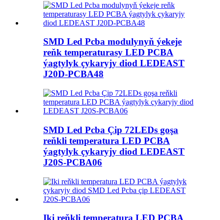
SMD Led Pcba modulynyň ýekeje
reňk temperaturasy LED PCBA
ýagtylyk çykaryjy diod LEDEAST
J20D-PCBA48
SMD Led Pcba Çip 72LEDs goşa
reňkli temperatura LED PCBA
ýagtylyk çykaryjy diod LEDEAST
J20S-PCBA06
Iki reňkli temperatura LED PCBA