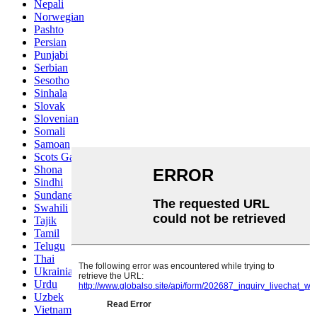
Nepali
Norwegian
Pashto
Persian
Punjabi
Serbian
Sesotho
Sinhala
Slovak
Slovenian
Somali
Samoan
Scots Gaelic
Shona
Sindhi
Sundanese
Swahili
Tajik
Tamil
Telugu
Thai
Ukrainian
Urdu
Uzbek
Vietnamese