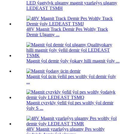
LED ýagtylyk ulgamy magnit yzarlaýyş ulgamy
LEDEAST TSMH
48V Magnit Track Demir Pes Woltly Track
Demir Ulgamy ...
Magnit ýol demir ýoly ýokary hilli magnit ýoly ...
Magnit ýol üçin ýeňil pes woltly ýol demir ýoly
...
Magnit çyzykly ýeňil ýol pes woltly ýol demir
ýoly S ...
48V Magnit yzarlaýyş ulgamy Pes woltly