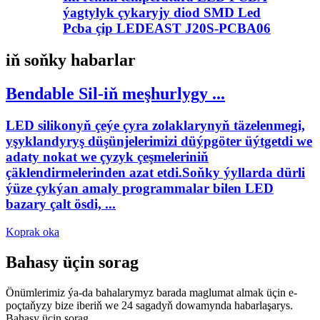
ýagtylyk çykaryjy diod SMD Led
Pcba çip LEDEAST J20S-PCBA06
iň soňky habarlar
Bendable Sil-iň meşhurlygy ...
LED silikonyň çeýe çyra zolaklarynyň täzelenmegi,
yşyklandyryş düşünjelerimizi düýpgöter üýtgetdi we
adaty nokat we çyzyk çeşmeleriniň
çäklendirmelerinden azat etdi.Soňky ýyllarda dürli
ýüze çykýan amaly programmalar bilen LED
bazary çalt ösdi, ...
Koprak oka
Bahasy üçin sorag
Önümlerimiz ýa-da bahalarymyz barada maglumat almak üçin e-
poçtaňyzy bize iberiň we 24 sagadyň dowamynda habarlaşarys.
Bahasy üçin sorag