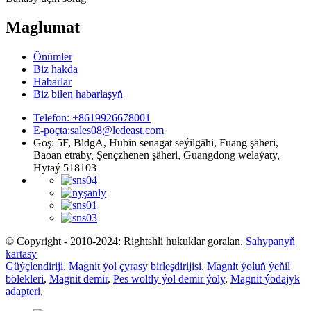
Maglumat
Önümler
Biz hakda
Habarlar
Biz bilen habarlaşyň
Telefon: +8619926678001
E-poçta:
sales08@ledeast.com
Goş: 5F, BldgA, Hubin senagat seýilgähi, Fuang şäheri,
Baoan etraby, Şençzhenen şäheri, Guangdong welaýaty,
Hytaý 518103
© Copyright - 2010-2024: Rightshli hukuklar goralan.
Sahypanyň
kartasy
Güýçlendiriji
,
Magnit ýol çyrasy birleşdirijisi
,
Magnit ýoluň ýeňil
bölekleri
,
Magnit demir
,
Pes woltly ýol demir ýoly
,
Magnit ýodajyk
adapteri
,