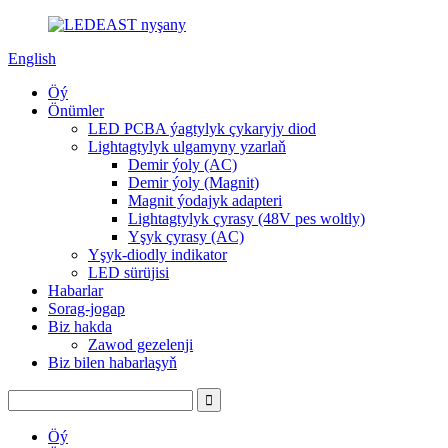
English
Öý
Önümler
LED PCBA ýagtylyk çykaryjy diod
Lightagtylyk ulgamyny yzarlaň
Demir ýoly (AC)
Demir ýoly (Magnit)
Magnit ýodajyk adapteri
Lightagtylyk çyrasy (48V pes woltly)
Yşyk çyrasy (AC)
Yşyk-diodly indikator
LED sürüjisi
Habarlar
Sorag-jogap
Biz hakda
Zawod gezelenji
Biz bilen habarlaşyň
Öý