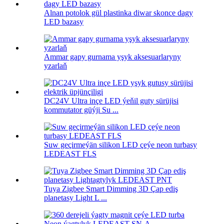
Alnan potolok gül plastinka diwar skonce dagy
LED bazasy
Ammar gapy gurnama yşyk aksesuarlaryny
yzarlaň
DC24V Ultra inçe LED ýeňil guty sürüjisi
kommutator güýji Su ...
Suw geçirmeýän silikon LED çeýe neon turbasy
LEDEAST FLS
Tuya Zigbee Smart Dimming 3D Çap ediş
planetasy Light L ...