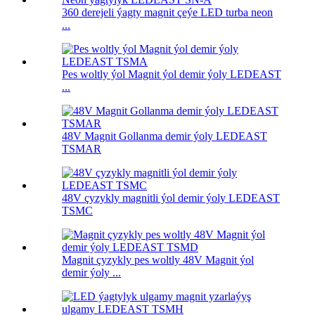
360 derejeli ýagty magnit çeýe LED turba neon
...
Pes woltly ýol Magnit ýol demir ýoly LEDEAST
...
48V Magnit Gollanma demir ýoly LEDEAST
TSMAR
48V çyzykly magnitli ýol demir ýoly LEDEAST
TSMC
Magnit çyzykly pes woltly 48V Magnit ýol
demir ýoly ...