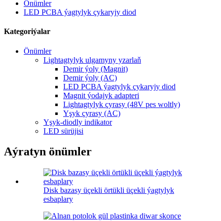
Önümler
LED PCBA ýagtylyk çykaryjy diod
Kategoriýalar
Önümler
Lightagtylyk ulgamyny yzarlaň
Demir ýoly (Magnit)
Demir ýoly (AC)
LED PCBA ýagtylyk çykaryjy diod
Magnit ýodajyk adapteri
Lightagtylyk çyrasy (48V pes woltly)
Yşyk çyrasy (AC)
Yşyk-diodly indikator
LED sürüjisi
Aýratyn önümler
Disk bazasy üçekli örtükli üçekli ýagtylyk
esbaplary