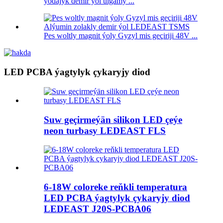
ýodajyk demir ýol ulgamy ...
Pes woltly magnit ýoly Gyzyl mis geçiriji 48V ...
LED PCBA ýagtylyk çykaryjy diod
Suw geçirmeýän silikon LED çeýe
neon turbasy LEDEAST FLS
6-18W coloreke reňkli temperatura
LED PCBA ýagtylyk çykaryjy diod
LEDEAST J20S-PCBA06